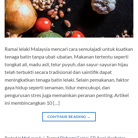
Ramai lelaki Malaysia mencari cara semulajadi untuk kuatkan
tenaga batin tanpa ubat-ubatan. Makanan tertentu seperti
tongkat ali, madu asli, telur puyuh, dan sayur-sayuran hijau
telah terbukti secara tradisional dan saintifik dapat
meningkatkan tenaga batin lelaki. Selain pemakanan, faktor
gaya hidup seperti senaman, tidur mencukupi, dan
pengurusan stres juga memainkan peranan penting. Artikel
ini membincangkan 10 […]
CONTINUE READING
→
Posted in
Mati pucuk
|
Tagged
Disfungsi Ereksi
,
ED Awal
,
Kesihatan