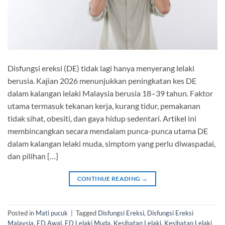
Disfungsi ereksi (DE) tidak lagi hanya menyerang lelaki
berusia. Kajian 2026 menunjukkan peningkatan kes DE
dalam kalangan lelaki Malaysia berusia 18–39 tahun. Faktor
utama termasuk tekanan kerja, kurang tidur, pemakanan
tidak sihat, obesiti, dan gaya hidup sedentari. Artikel ini
membincangkan secara mendalam punca-punca utama DE
dalam kalangan lelaki muda, simptom yang perlu diwaspadai,
dan pilihan […]
CONTINUE READING
→
Posted in
Mati pucuk
|
Tagged
Disfungsi Ereksi
,
Disfungsi Ereksi
Malaysia
,
ED Awal
,
ED Lelaki Muda
,
Kesihatan Lelaki
,
Kesihatan Lelaki