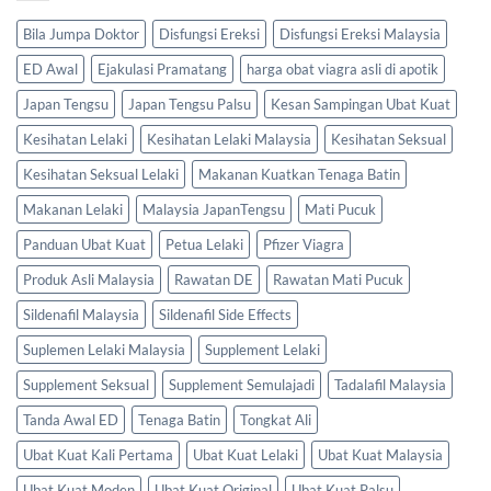
Bila Jumpa Doktor
Disfungsi Ereksi
Disfungsi Ereksi Malaysia
ED Awal
Ejakulasi Pramatang
harga obat viagra asli di apotik
Japan Tengsu
Japan Tengsu Palsu
Kesan Sampingan Ubat Kuat
Kesihatan Lelaki
Kesihatan Lelaki Malaysia
Kesihatan Seksual
Kesihatan Seksual Lelaki
Makanan Kuatkan Tenaga Batin
Makanan Lelaki
Malaysia JapanTengsu
Mati Pucuk
Panduan Ubat Kuat
Petua Lelaki
Pfizer Viagra
Produk Asli Malaysia
Rawatan DE
Rawatan Mati Pucuk
Sildenafil Malaysia
Sildenafil Side Effects
Suplemen Lelaki Malaysia
Supplement Lelaki
Supplement Seksual
Supplement Semulajadi
Tadalafil Malaysia
Tanda Awal ED
Tenaga Batin
Tongkat Ali
Ubat Kuat Kali Pertama
Ubat Kuat Lelaki
Ubat Kuat Malaysia
Ubat Kuat Moden
Ubat Kuat Original
Ubat Kuat Palsu