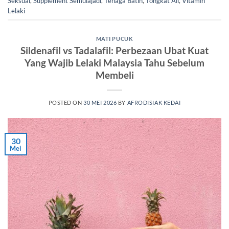
Seksual
,
Supplement Semulajadi
,
Tenaga Batin
,
Tongkat Ali
,
Vitamin
Lelaki
MATI PUCUK
Sildenafil vs Tadalafil: Perbezaan Ubat Kuat
Yang Wajib Lelaki Malaysia Tahu Sebelum
Membeli
POSTED ON
30 MEI 2026
BY
AFRODISIAK KEDAI
30
Mei