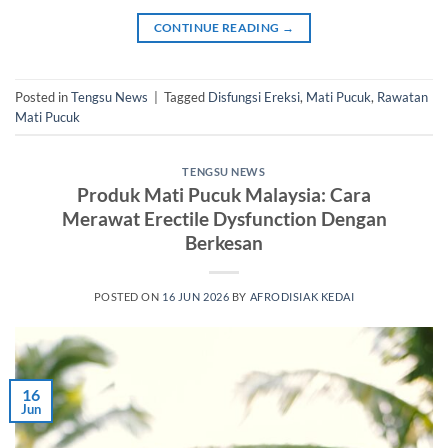
CONTINUE READING
→
Posted in
Tengsu News
|
Tagged
Disfungsi Ereksi
,
Mati Pucuk
,
Rawatan
Mati Pucuk
TENGSU NEWS
Produk Mati Pucuk Malaysia: Cara
Merawat Erectile Dysfunction Dengan
Berkesan
POSTED ON
16 JUN 2026
BY
AFRODISIAK KEDAI
16
Jun