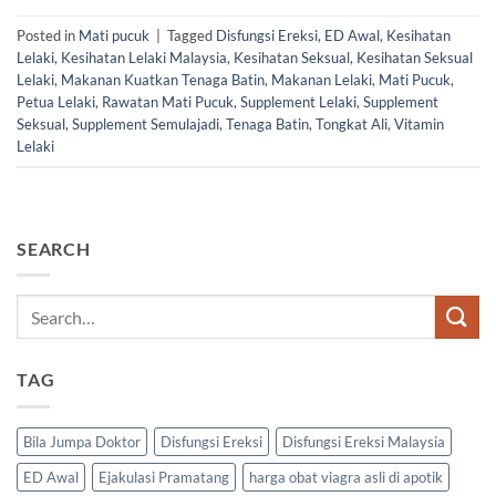
Posted in
Mati pucuk
|
Tagged
Disfungsi Ereksi
,
ED Awal
,
Kesihatan
Lelaki
,
Kesihatan Lelaki Malaysia
,
Kesihatan Seksual
,
Kesihatan Seksual
Lelaki
,
Makanan Kuatkan Tenaga Batin
,
Makanan Lelaki
,
Mati Pucuk
,
Petua Lelaki
,
Rawatan Mati Pucuk
,
Supplement Lelaki
,
Supplement
Seksual
,
Supplement Semulajadi
,
Tenaga Batin
,
Tongkat Ali
,
Vitamin
Lelaki
SEARCH
TAG
Bila Jumpa Doktor
Disfungsi Ereksi
Disfungsi Ereksi Malaysia
ED Awal
Ejakulasi Pramatang
harga obat viagra asli di apotik