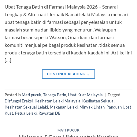
Ubat Tenaga Batin di Farmasi Malaysia 2026 – Senarai
Lengkap & Alternatif Terbaik Ramai lelaki Malaysia mencari
ubat tenaga batin di farmasi sebagai penyelesaian untuk
masalah stamina dan libido yang menurun. Walaupun
farmasi besar seperti Watson, Guardian, dan farmasi
komuniti menjual pelbagai produk kesihatan, tidak semua
produk tenaga batin tersedia di kaedah-kaedah ini. Artikel ini
[…]
CONTINUE READING
→
Posted in
Mati pucuk
,
Tenaga Batin
,
Ubat Kuat Malaysia
|
Tagged
Disfungsi Ereksi
,
Kesihatan Lelaki Malaysia
,
Kesihatan Seksual
,
Kesihatan Seksual Lelaki
,
Makanan Lelaki
,
Minyak Lintah
,
Panduan Ubat
Kuat
,
Petua Lelaki
,
Rawatan DE
MATI PUCUK