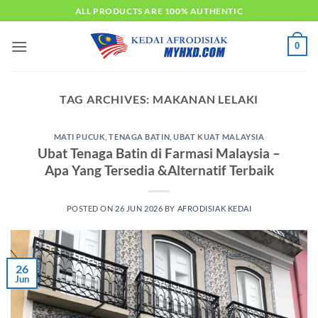
Skip
ALL PRODUCTS ARE 100% AUTHENTIC
to
content
0
TAG ARCHIVES:
MAKANAN LELAKI
MATI PUCUK
,
TENAGA BATIN
,
UBAT KUAT MALAYSIA
Ubat Tenaga Batin di Farmasi Malaysia –
Apa Yang Tersedia &Alternatif Terbaik
POSTED ON
26 JUN 2026
BY
AFRODISIAK KEDAI
26
Jun