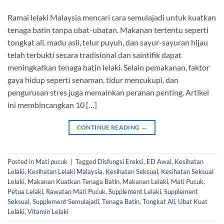
Ramai lelaki Malaysia mencari cara semulajadi untuk kuatkan
tenaga batin tanpa ubat-ubatan. Makanan tertentu seperti
tongkat ali, madu asli, telur puyuh, dan sayur-sayuran hijau
telah terbukti secara tradisional dan saintifik dapat
meningkatkan tenaga batin lelaki. Selain pemakanan, faktor
gaya hidup seperti senaman, tidur mencukupi, dan
pengurusan stres juga memainkan peranan penting. Artikel
ini membincangkan 10 […]
CONTINUE READING
→
Posted in
Mati pucuk
|
Tagged
Disfungsi Ereksi
,
ED Awal
,
Kesihatan
Lelaki
,
Kesihatan Lelaki Malaysia
,
Kesihatan Seksual
,
Kesihatan Seksual
Lelaki
,
Makanan Kuatkan Tenaga Batin
,
Makanan Lelaki
,
Mati Pucuk
,
Petua Lelaki
,
Rawatan Mati Pucuk
,
Supplement Lelaki
,
Supplement
Seksual
,
Supplement Semulajadi
,
Tenaga Batin
,
Tongkat Ali
,
Ubat Kuat
Lelaki
,
Vitamin Lelaki