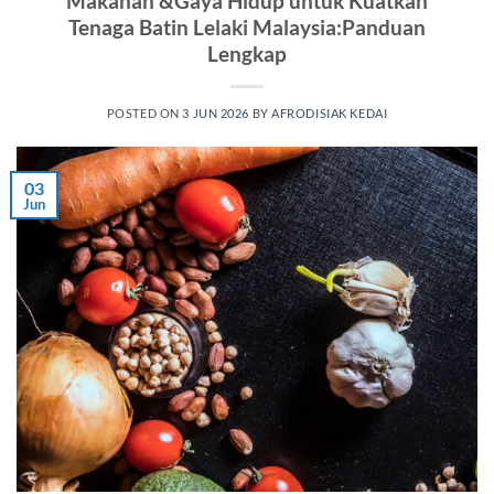
Makanan &Gaya Hidup untuk Kuatkan
Tenaga Batin Lelaki Malaysia:Panduan
Lengkap
POSTED ON
3 JUN 2026
BY
AFRODISIAK KEDAI
03
Jun