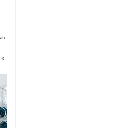
mah
ng