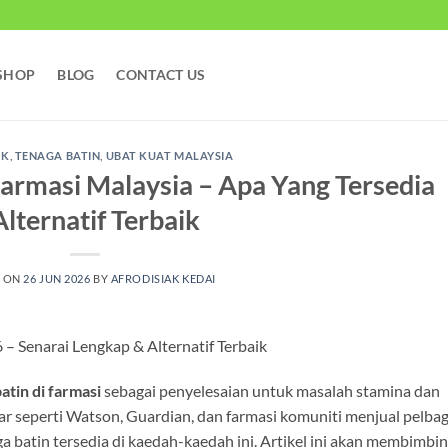
SHOP
BLOG
CONTACT US
UK
,
TENAGA BATIN
,
UBAT KUAT MALAYSIA
Farmasi Malaysia – Apa Yang Tersedia
lternatif Terbaik
D ON
26 JUN 2026
BY
AFRODISIAK KEDAI
 – Senarai Lengkap & Alternatif Terbaik
atin di farmasi
sebagai penyelesaian untuk masalah stamina dan
r seperti Watson, Guardian, dan farmasi komuniti menjual pelbag
a batin tersedia di kaedah-kaedah ini. Artikel ini akan membimbi