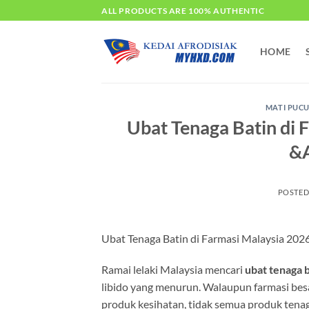
Skip
ALL PRODUCTS ARE 100% AUTHENTIC
to
content
HOME
MATI PUC
Ubat Tenaga Batin di 
&A
POSTE
Ubat Tenaga Batin di Farmasi Malaysia 2026
Ramai lelaki Malaysia mencari
ubat tenaga b
libido yang menurun. Walaupun farmasi besa
produk kesihatan, tidak semua produk tenag