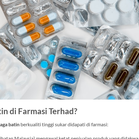
n di Farmasi Terhad?
aga batin
berkualiti tinggi sukar didapati di farmasi:
hatan Malaysia) mengawal ketat penjualan produk yang didakwa