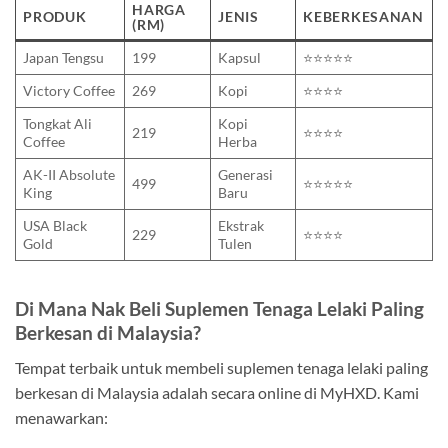
HARGA
PRODUK
JENIS
KEBERKESANAN
(RM)
Japan Tengsu
199
Kapsul
⭐⭐⭐⭐⭐
Victory Coffee
269
Kopi
⭐⭐⭐⭐
Tongkat Ali
Kopi
219
⭐⭐⭐⭐
Coffee
Herba
AK-II Absolute
Generasi
499
⭐⭐⭐⭐⭐
King
Baru
USA Black
Ekstrak
229
⭐⭐⭐⭐
Gold
Tulen
Di Mana Nak Beli Suplemen Tenaga Lelaki Paling
Berkesan di Malaysia?
Tempat terbaik untuk membeli suplemen tenaga lelaki paling
berkesan di Malaysia adalah secara online di MyHXD. Kami
menawarkan: