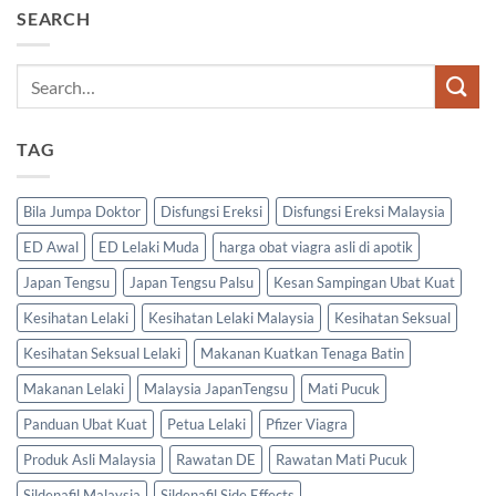
SEARCH
TAG
Bila Jumpa Doktor
Disfungsi Ereksi
Disfungsi Ereksi Malaysia
ED Awal
ED Lelaki Muda
harga obat viagra asli di apotik
Japan Tengsu
Japan Tengsu Palsu
Kesan Sampingan Ubat Kuat
Kesihatan Lelaki
Kesihatan Lelaki Malaysia
Kesihatan Seksual
Kesihatan Seksual Lelaki
Makanan Kuatkan Tenaga Batin
Makanan Lelaki
Malaysia JapanTengsu
Mati Pucuk
Panduan Ubat Kuat
Petua Lelaki
Pfizer Viagra
Produk Asli Malaysia
Rawatan DE
Rawatan Mati Pucuk
Sildenafil Malaysia
Sildenafil Side Effects