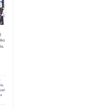
g
iko
ia.
i
ia
,
Kuat
ra