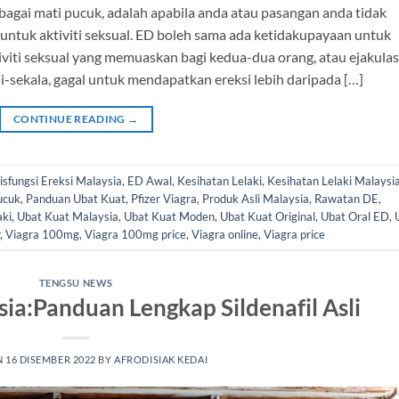
bagai mati pucuk, adalah apabila anda atau pasangan anda tidak
untuk aktiviti seksual. ED boleh sama ada ketidakupayaan untuk
viti seksual yang memuaskan bagi kedua-dua orang, atau ejakulas
i-sekala, gagal untuk mendapatkan ereksi lebih daripada […]
CONTINUE READING
→
isfungsi Ereksi Malaysia
,
ED Awal
,
Kesihatan Lelaki
,
Kesihatan Lelaki Malaysi
ucuk
,
Panduan Ubat Kuat
,
Pfizer Viagra
,
Produk Asli Malaysia
,
Rawatan DE
,
aki
,
Ubat Kuat Malaysia
,
Ubat Kuat Moden
,
Ubat Kuat Original
,
Ubat Oral ED
,
,
Viagra 100mg
,
Viagra 100mg price
,
Viagra online
,
Viagra price
TENGSU NEWS
sia:Panduan Lengkap Sildenafil Asli
N
16 DISEMBER 2022
BY
AFRODISIAK KEDAI