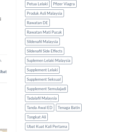
Petua Lelaki
Pfizer Viagra
Produk Asli Malaysia
i
Rawatan DE
Rawatan Mati Pucuk
Sildenafil Malaysia
Sildenafil Side Effects
a
,
Suplemen Lelaki Malaysia
Supplement Lelaki
Ubat
Supplement Seksual
Supplement Semulajadi
Tadalafil Malaysia
Tanda Awal ED
Tenaga Batin
Tongkat Ali
Ubat Kuat Kali Pertama