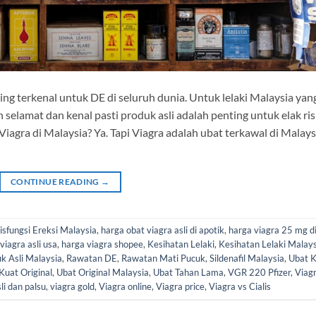
ling terkenal untuk DE di seluruh dunia. Untuk lelaki Malaysia yan
n selamat dan kenal pasti produk asli adalah penting untuk elak ris
iagra di Malaysia? Ya. Tapi Viagra adalah ubat terkawal di Malays
CONTINUE READING
→
isfungsi Ereksi Malaysia
,
harga obat viagra asli di apotik
,
harga viagra 25 mg d
viagra asli usa
,
harga viagra shopee
,
Kesihatan Lelaki
,
Kesihatan Lelaki Malays
k Asli Malaysia
,
Rawatan DE
,
Rawatan Mati Pucuk
,
Sildenafil Malaysia
,
Ubat 
Kuat Original
,
Ubat Original Malaysia
,
Ubat Tahan Lama
,
VGR 220 Pfizer
,
Viag
li dan palsu
,
viagra gold
,
Viagra online
,
Viagra price
,
Viagra vs Cialis