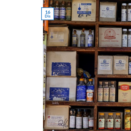
16
Dis