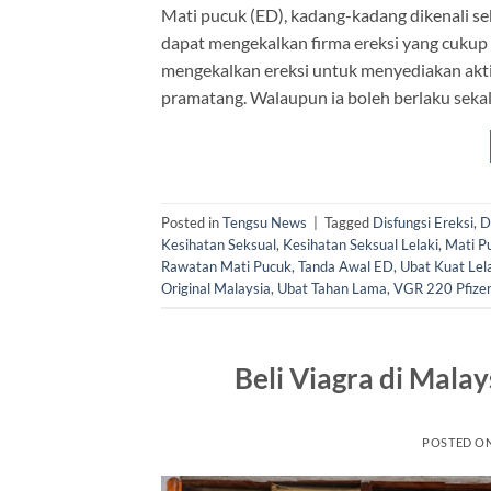
Mati pucuk (ED), kadang-kadang dikenali se
dapat mengekalkan firma ereksi yang cukup 
mengekalkan ereksi untuk menyediakan akti
pramatang. Walaupun ia boleh berlaku sekal
Posted in
Tengsu News
|
Tagged
Disfungsi Ereksi
,
D
Kesihatan Seksual
,
Kesihatan Seksual Lelaki
,
Mati P
Rawatan Mati Pucuk
,
Tanda Awal ED
,
Ubat Kuat Lel
Original Malaysia
,
Ubat Tahan Lama
,
VGR 220 Pfizer
Beli Viagra di Malay
POSTED O