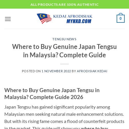
Skip
ALL PRODUCTS ARE 100% AUTHENTIC
to
content
0
TENGSU NEWS
Where to Buy Genuine Japan Tengsu
in Malaysia? Complete Guide
POSTED ON
1 NOVEMBER 2022
BY
AFRODISIAK KEDAI
Where to Buy Genuine Japan Tengsu in
Malaysia? Complete Guide 2026
Japan Tengsu has gained significant popularity among
Malaysian men seeking natural male enhancement solutions.
But with its rising fame comes a flood of counterfeit products
in the market. This guide will show you
where to buy