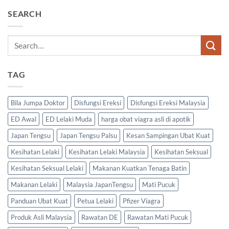
SEARCH
TAG
Bila Jumpa Doktor
Disfungsi Ereksi
Disfungsi Ereksi Malaysia
ED Awal
ED Lelaki Muda
harga obat viagra asli di apotik
Japan Tengsu
Japan Tengsu Palsu
Kesan Sampingan Ubat Kuat
Kesihatan Lelaki
Kesihatan Lelaki Malaysia
Kesihatan Seksual
Kesihatan Seksual Lelaki
Makanan Kuatkan Tenaga Batin
Makanan Lelaki
Malaysia JapanTengsu
Mati Pucuk
Panduan Ubat Kuat
Petua Lelaki
Pfizer Viagra
Produk Asli Malaysia
Rawatan DE
Rawatan Mati Pucuk