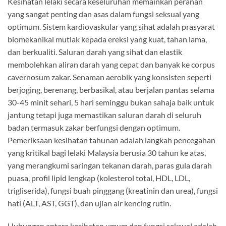
Kesihatan lelaki secara keseluruhan memainkan peranan
yang sangat penting dan asas dalam fungsi seksual yang
optimum. Sistem kardiovaskular yang sihat adalah prasyarat
biomekanikal mutlak kepada ereksi yang kuat, tahan lama,
dan berkualiti. Saluran darah yang sihat dan elastik
membolehkan aliran darah yang cepat dan banyak ke corpus
cavernosum zakar. Senaman aerobik yang konsisten seperti
berjoging, berenang, berbasikal, atau berjalan pantas selama
30-45 minit sehari, 5 hari seminggu bukan sahaja baik untuk
jantung tetapi juga memastikan saluran darah di seluruh
badan termasuk zakar berfungsi dengan optimum.
Pemeriksaan kesihatan tahunan adalah langkah pencegahan
yang kritikal bagi lelaki Malaysia berusia 30 tahun ke atas,
yang merangkumi saringan tekanan darah, paras gula darah
puasa, profil lipid lengkap (kolesterol total, HDL, LDL,
trigliserida), fungsi buah pinggang (kreatinin dan urea), fungsi
hati (ALT, AST, GGT), dan ujian air kencing rutin.
Hubungan antara kesihatan umum dan fungsi seksual adalah