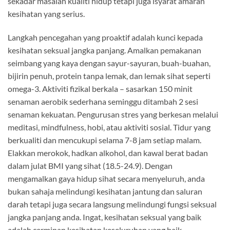
sekadar masalah kualiti hidup tetapi juga isyarat amaran
kesihatan yang serius.
Langkah pencegahan yang proaktif adalah kunci kepada
kesihatan seksual jangka panjang. Amalkan pemakanan
seimbang yang kaya dengan sayur-sayuran, buah-buahan,
bijirin penuh, protein tanpa lemak, dan lemak sihat seperti
omega-3. Aktiviti fizikal berkala – sasarkan 150 minit
senaman aerobik sederhana seminggu ditambah 2 sesi
senaman kekuatan. Pengurusan stres yang berkesan melalui
meditasi, mindfulness, hobi, atau aktiviti sosial. Tidur yang
berkualiti dan mencukupi selama 7-8 jam setiap malam.
Elakkan merokok, hadkan alkohol, dan kawal berat badan
dalam julat BMI yang sihat (18.5-24.9). Dengan
mengamalkan gaya hidup sihat secara menyeluruh, anda
bukan sahaja melindungi kesihatan jantung dan saluran
darah tetapi juga secara langsung melindungi fungsi seksual
jangka panjang anda. Ingat, kesihatan seksual yang baik
adalah cerminan kesihatan keseluruhan yang baik.