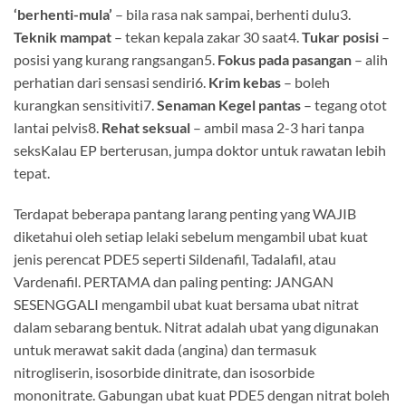
‘berhenti-mula’
– bila rasa nak sampai, berhenti dulu3.
Teknik mampat
– tekan kepala zakar 30 saat4.
Tukar posisi
–
posisi yang kurang rangsangan5.
Fokus pada pasangan
– alih
perhatian dari sensasi sendiri6.
Krim kebas
– boleh
kurangkan sensitiviti7.
Senaman Kegel pantas
– tegang otot
lantai pelvis8.
Rehat seksual
– ambil masa 2-3 hari tanpa
seksKalau EP berterusan, jumpa doktor untuk rawatan lebih
tepat.
Terdapat beberapa pantang larang penting yang WAJIB
diketahui oleh setiap lelaki sebelum mengambil ubat kuat
jenis perencat PDE5 seperti Sildenafil, Tadalafil, atau
Vardenafil. PERTAMA dan paling penting: JANGAN
SESENGGALI mengambil ubat kuat bersama ubat nitrat
dalam sebarang bentuk. Nitrat adalah ubat yang digunakan
untuk merawat sakit dada (angina) dan termasuk
nitrogliserin, isosorbide dinitrate, dan isosorbide
mononitrate. Gabungan ubat kuat PDE5 dengan nitrat boleh