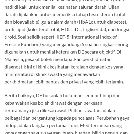
nadi di kaki untuk menilai kesihatan saluran darah. Ujian
darah dijalankan untuk memeriksa tahap testosteron (total
dan bioavailable), gula dalam darah (HbA1c untuk diabetes),
profil lipid (kolesterol total, HDL, LDL, trigliserida), dan fungsi
tiroid. Soal selidik seperti IIEF-5 (International Index of
Erectile Function) yang mengandungi 5 soalan ringkas sering
digunakan untuk menilai keterukan DE secara objektif. Di
Malaysia, pesakit boleh mendapatkan perkhidmatan
diagnostik ini di klinik kesihatan kerajaan dengan kos yang
minima atau di klinik swasta yang menawarkan
perkhidmatan lebih pantas dan privasi yang lebih terjamin.
Berita baiknya, DE bukanlah hukuman seumur hidup dan
kebanyakan kes boleh dirawat dengan berkesan
terutamanya jika dikesan awal. Pilihan rawatan adalah
pelbagai dan bergantung kepada punca asas. Perubahan gaya
hidup adalah langkah pertama – diet Mediterranean yang
kaya dengan sayur-sayuran, buah-buahan, bijirin penuh, dan