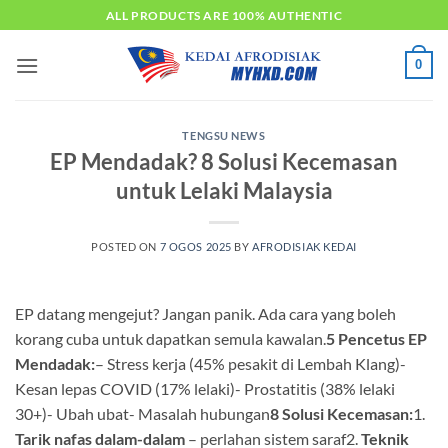
Skip
ALL PRODUCTS ARE 100% AUTHENTIC
to
content
0
TENGSU NEWS
EP Mendadak? 8 Solusi Kecemasan
untuk Lelaki Malaysia
POSTED ON
7 OGOS 2025
BY
AFRODISIAK KEDAI
EP datang mengejut? Jangan panik. Ada cara yang boleh
korang cuba untuk dapatkan semula kawalan.
5 Pencetus EP
Mendadak:
– Stress kerja (45% pesakit di Lembah Klang)-
Kesan lepas COVID (17% lelaki)- Prostatitis (38% lelaki
30+)- Ubah ubat- Masalah hubungan
8 Solusi Kecemasan:
1.
Tarik nafas dalam-dalam
– perlahan sistem saraf2.
Teknik