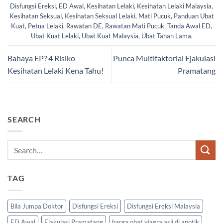
Disfungsi Ereksi
,
ED Awal
,
Kesihatan Lelaki
,
Kesihatan Lelaki Malaysia
,
Kesihatan Seksual
,
Kesihatan Seksual Lelaki
,
Mati Pucuk
,
Panduan Ubat
Kuat
,
Petua Lelaki
,
Rawatan DE
,
Rawatan Mati Pucuk
,
Tanda Awal ED
,
Ubat Kuat Lelaki
,
Ubat Kuat Malaysia
,
Ubat Tahan Lama
.
Bahaya EP? 4 Risiko
Punca Multifaktorial Ejakulasi
Kesihatan Lelaki Kena Tahu!
Pramatang
SEARCH
TAG
Bila Jumpa Doktor
Disfungsi Ereksi
Disfungsi Ereksi Malaysia
ED Awal
Ejakulasi Pramatang
harga obat viagra asli di apotik