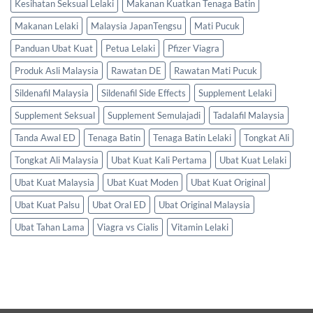
Kesihatan Seksual Lelaki
Makanan Kuatkan Tenaga Batin
Makanan Lelaki
Malaysia JapanTengsu
Mati Pucuk
Panduan Ubat Kuat
Petua Lelaki
Pfizer Viagra
Produk Asli Malaysia
Rawatan DE
Rawatan Mati Pucuk
Sildenafil Malaysia
Sildenafil Side Effects
Supplement Lelaki
Supplement Seksual
Supplement Semulajadi
Tadalafil Malaysia
Tanda Awal ED
Tenaga Batin
Tenaga Batin Lelaki
Tongkat Ali
Tongkat Ali Malaysia
Ubat Kuat Kali Pertama
Ubat Kuat Lelaki
Ubat Kuat Malaysia
Ubat Kuat Moden
Ubat Kuat Original
Ubat Kuat Palsu
Ubat Oral ED
Ubat Original Malaysia
Ubat Tahan Lama
Viagra vs Cialis
Vitamin Lelaki