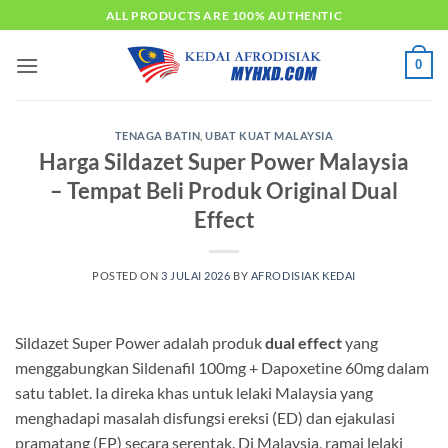
Skip
ALL PRODUCTS ARE 100% AUTHENTIC
to
content
0
TENAGA BATIN
,
UBAT KUAT MALAYSIA
Harga Sildazet Super Power Malaysia
– Tempat Beli Produk Original Dual
Effect
POSTED ON
3 JULAI 2026
BY
AFRODISIAK KEDAI
Sildazet Super Power adalah produk
dual effect
yang
menggabungkan Sildenafil 100mg + Dapoxetine 60mg dalam
satu tablet. Ia direka khas untuk lelaki Malaysia yang
menghadapi masalah disfungsi ereksi (ED) dan ejakulasi
pramatang (EP) secara serentak. Di Malaysia, ramai lelaki