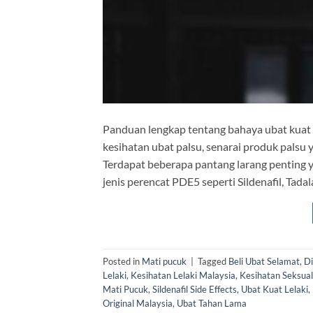
Panduan lengkap tentang bahaya ubat kuat pal
kesihatan ubat palsu, senarai produk palsu
Terdapat beberapa pantang larang penting y
jenis perencat PDE5 seperti Sildenafil, Tadala
Posted in
Mati pucuk
|
Tagged
Beli Ubat Selamat
,
Di
Lelaki
,
Kesihatan Lelaki Malaysia
,
Kesihatan Seksual
Mati Pucuk
,
Sildenafil Side Effects
,
Ubat Kuat Lelaki
,
Original Malaysia
,
Ubat Tahan Lama