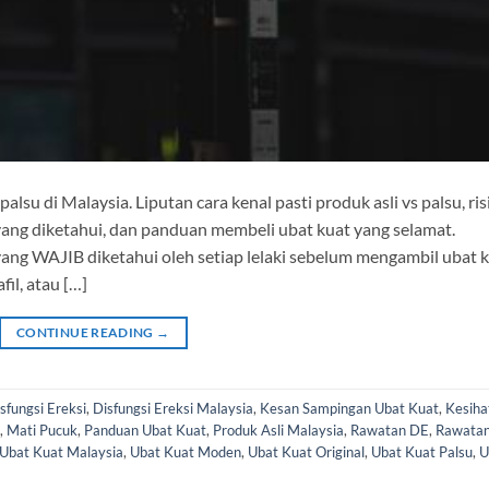
su di Malaysia. Liputan cara kenal pasti produk asli vs palsu, ris
 yang diketahui, dan panduan membeli ubat kuat yang selamat.
ang WAJIB diketahui oleh setiap lelaki sebelum mengambil ubat 
fil, atau […]
CONTINUE READING
→
sfungsi Ereksi
,
Disfungsi Ereksi Malaysia
,
Kesan Sampingan Ubat Kuat
,
Kesiha
,
Mati Pucuk
,
Panduan Ubat Kuat
,
Produk Asli Malaysia
,
Rawatan DE
,
Rawata
Ubat Kuat Malaysia
,
Ubat Kuat Moden
,
Ubat Kuat Original
,
Ubat Kuat Palsu
,
U