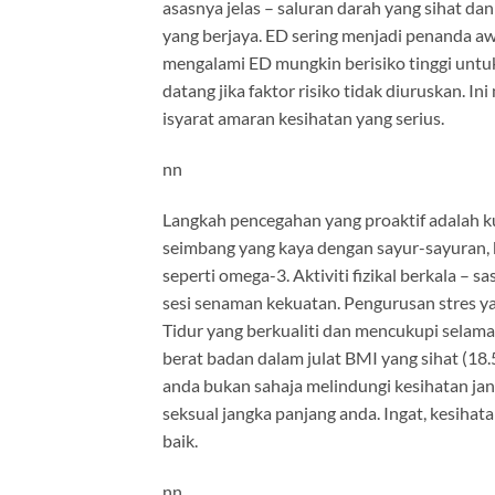
asasnya jelas – saluran darah yang sihat da
yang berjaya. ED sering menjadi penanda awa
mengalami ED mungkin berisiko tinggi untu
datang jika faktor risiko tidak diuruskan. I
isyarat amaran kesihatan yang serius.
nn
Langkah pencegahan yang proaktif adalah k
seimbang yang kaya dengan sayur-sayuran, b
seperti omega-3. Aktiviti fizikal berkala –
sesi senaman kekuatan. Pengurusan stres yang
Tidur yang berkualiti dan mencukupi selama
berat badan dalam julat BMI yang sihat (18
anda bukan sahaja melindungi kesihatan jan
seksual jangka panjang anda. Ingat, kesihat
baik.
nn