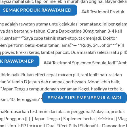
laysia mahal sikit, tapi online lebih murah dan original. Bayar deka
SEMAK PRODUK RAWATAN ED
### Testimoni Produk
e adalah rawatan utama untuk ejakulasi pramatang. Ini pengala
ya dah bertahun-tahun. Guna Dapoxetine 30mg, tahan 3-4 kali
9, Kuantan***”Saya cuba teknik start-stop, tak menjadi. Doktor
h perform, betul-betul tahan lama.”*— **Rudy, 34, Johor***”Pill
 power. Ereksi keras, lambat pancut. Dua masalah selesai satu pill
K RAWATAN EP
### Testimoni Suplemen Semula Jadi*”Amb
ibido naik. Bukan effect cepat macam pill, tapi lebih natural dan
c dan Vitamin D je pun dah nampak perbezaan. Mood lebih baik,
**”Japan Tengsu campur dengan senaman Kegel, hasilnya terbaik.
SEMAK SUPLEMEN SEMULA JADI
Hakim, 40, Terengganu**
naBerdasarkan testimoni dan ulasan pengguna Malaysia, produk
ting Pengguna |||||| Japan Tengsu | Suplemen herba | ⭐⭐⭐⭐⭐ || Viag
 | Untuk EP | ⭐⭐⭐⭐ || Dual Effect Pills | Sildenafil + Dapoxetine 