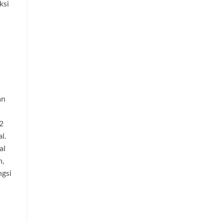
ksi
an
2
l.
al
h,
ngsi