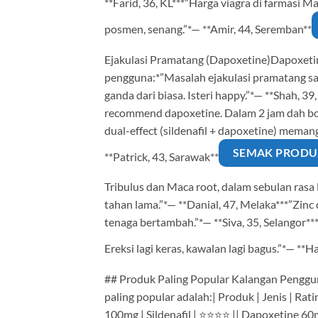
**Farid, 36, KL***”Harga viagra di farmasi Ma
posmen, senang.”*— **Amir, 44, Seremban**
Ejakulasi Pramatang (Dapoxetine)Dapoxetin
pengguna:*”Masalah ejakulasi pramatang sa
ganda dari biasa. Isteri happy.”*— **Shah, 3
recommend dapoxetine. Dalam 2 jam dah bole
dual-effect (sildenafil + dapoxetine) memang
SEMAK PRODU
**Patrick, 43, Sarawak**
Tribulus dan Maca root, dalam sebulan rasa l
tahan lama.”*— **Danial, 47, Melaka***”Zin
tenaga bertambah.”*— **Siva, 35, Selangor*
Ereksi lagi keras, kawalan lagi bagus.”*— **
## Produk Paling Popular Kalangan Penggu
paling popular adalah:| Produk | Jenis | Ra
100mg | Sildenafil | ⭐⭐⭐⭐ || Dapoxetine 60mg