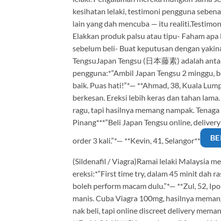
kesihatan lelaki, testimoni pengguna sebenar
lain yang dah mencuba — itu realiti.Testi
Elakkan produk palsu atau tipu- Faham ap
sebelum beli- Buat keputusan dengan yakin
TengsuJapan Tengsu (日本藤素) adalah antara s
pengguna:*”Ambil Japan Tengsu 2 minggu, be
baik. Puas hati!”*— **Ahmad, 38, Kuala Lum
berkesan. Ereksi lebih keras dan tahan lama
ragu, tapi hasilnya memang nampak. Tenaga
Pinang***”Beli Japan Tengsu online, deliver
BE
order 3 kali.”*— **Kevin, 41, Selangor**
(Sildenafil / Viagra)Ramai lelaki Malaysia m
ereksi:*”First time try, dalam 45 minit dah r
boleh perform macam dulu.”*— **Zul, 52, Ipo
manis. Cuba Viagra 100mg, hasilnya memang
nak beli, tapi online discreet delivery mem