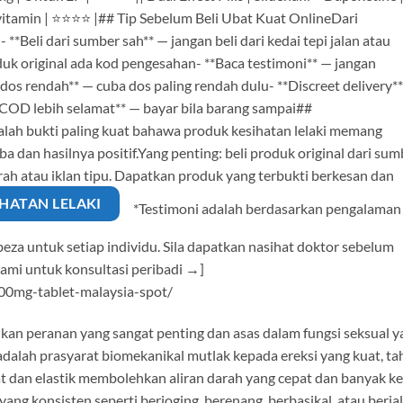
itamin | ⭐⭐⭐⭐ |## Tip Sebelum Beli Ubat Kuat OnlineDari
**Beli dari sumber sah** — jangan beli dari kedai tepi jalan atau
uk original ada kod pengesahan- **Baca testimoni** — jangan
os rendah** — cuba dos paling rendah dulu- **Discreet delivery*
*COD lebih selamat** — bayar bila barang sampai##
ah bukti paling kuat bahawa produk kesihatan lelaki memang
a dan hasilnya positif.Yang penting: beli produk original dari sum
rah atau iklan tipu. Dapatkan produk yang terbukti berkesan dan
HATAN LELAKI
*Testimoni adalah berdasarkan pengalaman
za untuk setiap individu. Sila dapatkan nasihat doktor sebelum
mi untuk konsultasi peribadi →]
00mg-tablet-malaysia-spot/
kan peranan yang sangat penting dan asas dalam fungsi seksual y
adalah prasyarat biomekanikal mutlak kepada ereksi yang kuat, ta
hat dan elastik membolehkan aliran darah yang cepat dan banyak ke
ng konsisten seperti berjoging, berenang, berbasikal, atau berja