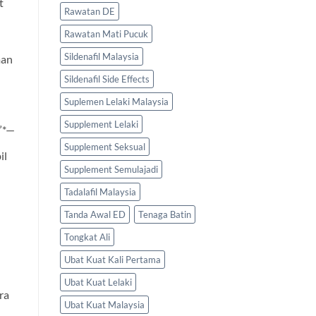
t
Rawatan DE
Rawatan Mati Pucuk
Sildenafil Malaysia
man
Sildenafil Side Effects
Suplemen Lelaki Malaysia
Supplement Lelaki
.”*—
Supplement Seksual
il
Supplement Semulajadi
Tadalafil Malaysia
Tanda Awal ED
Tenaga Batin
Tongkat Ali
Ubat Kuat Kali Pertama
Ubat Kuat Lelaki
ra
Ubat Kuat Malaysia
|