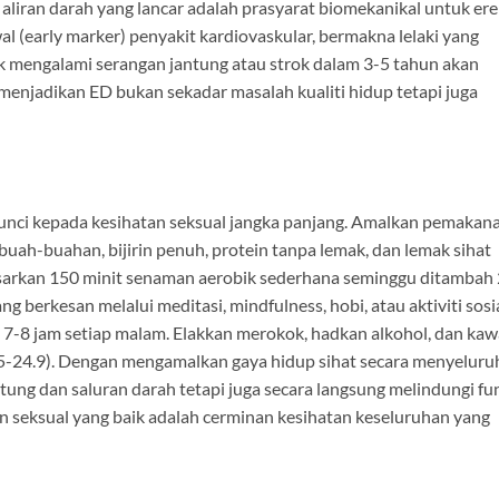
n aliran darah yang lancar adalah prasyarat biomekanikal untuk ere
l (early marker) penyakit kardiovaskular, bermakna lelaki yang
k mengalami serangan jantung atau strok dalam 3-5 tahun akan
ni menjadikan ED bukan sekadar masalah kualiti hidup tetapi juga
unci kepada kesihatan seksual jangka panjang. Amalkan pemakan
uah-buahan, bijirin penuh, protein tanpa lemak, dan lemak sihat
 sasarkan 150 minit senaman aerobik sederhana seminggu ditambah 
 berkesan melalui meditasi, mindfulness, hobi, atau aktiviti sosia
 7-8 jam setiap malam. Elakkan merokok, hadkan alkohol, dan kaw
.5-24.9). Dengan mengamalkan gaya hidup sihat secara menyeluru
tung dan saluran darah tetapi juga secara langsung melindungi fu
an seksual yang baik adalah cerminan kesihatan keseluruhan yang