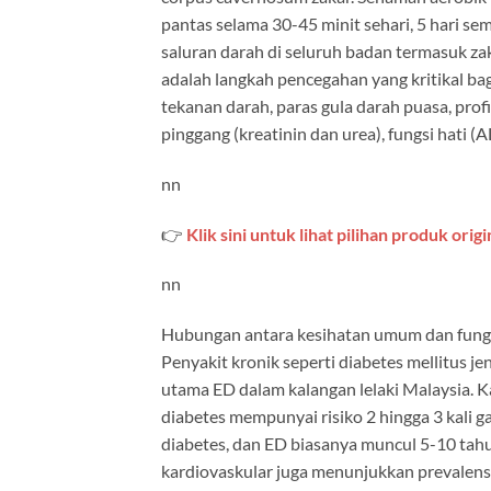
pantas selama 30-45 minit sehari, 5 hari s
saluran darah di seluruh badan termasuk z
adalah langkah pencegahan yang kritikal bag
tekanan darah, paras gula darah puasa, profil 
pinggang (kreatinin dan urea), fungsi hati (A
nn
👉
Klik sini untuk lihat pilihan produk orig
nn
Hubungan antara kesihatan umum dan fungsi 
Penyakit kronik seperti diabetes mellitus je
utama ED dalam kalangan lelaki Malaysia. K
diabetes mempunyai risiko 2 hingga 3 kali g
diabetes, dan ED biasanya muncul 5-10 tahu
kardiovaskular juga menunjukkan prevalen