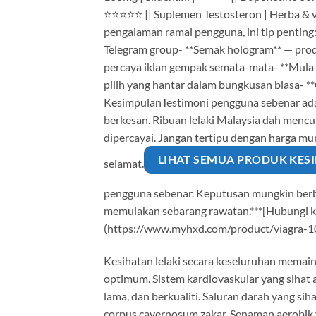
⭐⭐⭐⭐⭐ || Suplemen Testosteron | Herba & v
pengalaman ramai pengguna, ini tip penting:- 
Telegram group- **Semak hologram** — prod
percaya iklan gempak semata-mata- **Mula d
pilih yang hantar dalam bungkusan biasa- *
KesimpulanTestimoni pengguna sebenar adal
berkesan. Ribuan lelaki Malaysia dah mencub
dipercayai. Jangan tertipu dengan harga mu
LIHAT SEMUA PRODUK KESI
selamat.
pengguna sebenar. Keputusan mungkin berbe
memulakan sebarang rawatan.***[Hubungi ka
(https://www.myhxd.com/product/viagra-1
Kesihatan lelaki secara keseluruhan memain
optimum. Sistem kardiovaskular yang sihat 
lama, dan berkualiti. Saluran darah yang si
corpus cavernosum zakar. Senaman aerobik ya