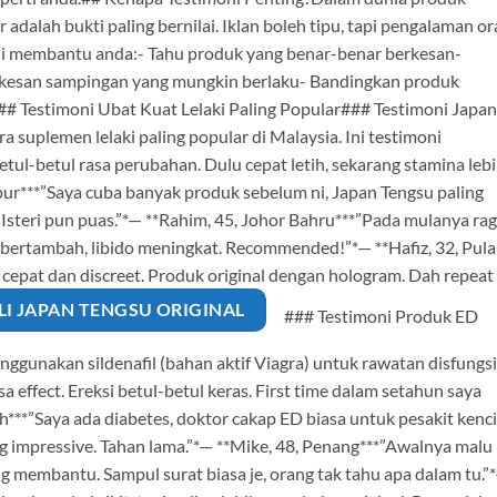
 adalah bukti paling bernilai. Iklan boleh tipu, tapi pengalaman o
moni membantu anda:- Tahu produk yang benar-benar berkesan-
a kesan sampingan yang mungkin berlaku- Bandingkan produk
## Testimoni Ubat Kuat Lelaki Paling Popular### Testimoni Japan
uplemen lelaki paling popular di Malaysia. Ini testimoni
tul-betul rasa perubahan. Dulu cepat letih, sekarang stamina leb
pur***”Saya cuba banyak produk sebelum ni, Japan Tengsu paling
. Isteri pun puas.”*— **Rahim, 45, Johor Bahru***”Pada mulanya ra
 bertambah, libido meningkat. Recommended!”*— **Hafiz, 32, Pul
y cepat dan discreet. Produk original dengan hologram. Dah repeat
LI JAPAN TENGSU ORIGINAL
### Testimoni Produk ED
enggunakan sildenafil (bahan aktif Viagra) untuk rawatan disfungsi
asa effect. Ereksi betul-betul keras. First time dalam setahun saya
h***”Saya ada diabetes, doktor cakap ED biasa untuk pesakit kenc
 impressive. Tahan lama.”*— **Mike, 48, Penang***”Awalnya malu
ang membantu. Sampul surat biasa je, orang tak tahu apa dalam tu.”