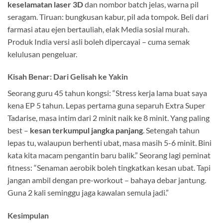
keselamatan laser 3D
dan nombor batch jelas, warna pil
seragam. Tiruan: bungkusan kabur, pil ada tompok. Beli dari
farmasi atau ejen bertauliah, elak Media sosial murah.
Produk India versi asli boleh dipercayai – cuma semak
kelulusan pengeluar.
Kisah Benar: Dari Gelisah ke Yakin
Seorang guru 45 tahun kongsi: “Stress kerja lama buat saya
kena EP 5 tahun. Lepas pertama guna separuh Extra Super
Tadarise, masa intim dari 2 minit naik ke 8 minit. Yang paling
best –
kesan terkumpul jangka panjang
. Setengah tahun
lepas tu, walaupun berhenti ubat, masa masih 5-6 minit. Bini
kata kita macam pengantin baru balik.” Seorang lagi peminat
fitness: “Senaman aerobik boleh tingkatkan kesan ubat. Tapi
jangan ambil dengan pre-workout – bahaya debar jantung.
Guna 2 kali seminggu jaga kawalan semula jadi.”
Kesimpulan