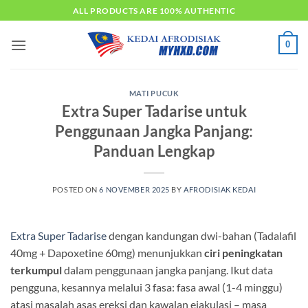
Skip
ALL PRODUCTS ARE 100% AUTHENTIC
to
content
0
MATI PUCUK
Extra Super Tadarise untuk
Penggunaan Jangka Panjang:
Panduan Lengkap
POSTED ON
6 NOVEMBER 2025
BY
AFRODISIAK KEDAI
Extra Super Tadarise
dengan kandungan dwi-bahan (Tadalafil
40mg + Dapoxetine 60mg) menunjukkan
ciri peningkatan
terkumpul
dalam penggunaan jangka panjang. Ikut data
pengguna, kesannya melalui 3 fasa: fasa awal (1-4 minggu)
atasi masalah asas ereksi dan kawalan ejakulasi – masa