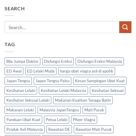
SEARCH
TAG
Bila Jumpa Doktor
Disfungsi Ereksi
Disfungsi Ereksi Malaysia
ED Awal
ED Lelaki Muda
harga obat viagra asli di apotik
Japan Tengsu
Japan Tengsu Palsu
Kesan Sampingan Ubat Kuat
Kesihatan Lelaki
Kesihatan Lelaki Malaysia
Kesihatan Seksual
Kesihatan Seksual Lelaki
Makanan Kuatkan Tenaga Batin
Makanan Lelaki
Malaysia JapanTengsu
Mati Pucuk
Panduan Ubat Kuat
Petua Lelaki
Pfizer Viagra
Produk Asli Malaysia
Rawatan DE
Rawatan Mati Pucuk