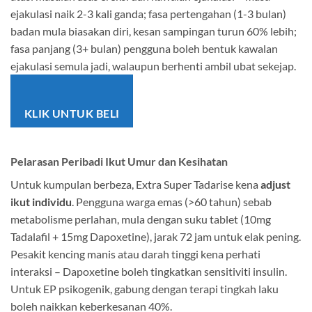
ejakulasi naik 2-3 kali ganda; fasa pertengahan (1-3 bulan)
badan mula biasakan diri, kesan sampingan turun 60% lebih;
fasa panjang (3+ bulan) pengguna boleh bentuk kawalan
ejakulasi semula jadi, walaupun berhenti ambil ubat sekejap.
KLIK UNTUK BELI
Pelarasan Peribadi Ikut Umur dan Kesihatan
Untuk kumpulan berbeza, Extra Super Tadarise kena
adjust
ikut individu
. Pengguna warga emas (>60 tahun) sebab
metabolisme perlahan, mula dengan suku tablet (10mg
Tadalafil + 15mg Dapoxetine), jarak 72 jam untuk elak pening.
Pesakit kencing manis atau darah tinggi kena perhati
interaksi – Dapoxetine boleh tingkatkan sensitiviti insulin.
Untuk EP psikogenik, gabung dengan terapi tingkah laku
boleh naikkan keberkesanan 40%.