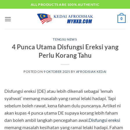
Skip
ALL PRODUCTS ARE 100% AUTHENTIC
to
content
0
TENGSU NEWS
4 Punca Utama Disfungsi Ereksi yang
Perlu Korang Tahu
POSTED ON
9 OKTOBER 2025
BY
AFRODISIAK KEDAI
Disfungsi ereksi (DE) atau lebih dikenali sebagai ‘lemah
syahwat’ memang masalah yang ramai lelaki hadapi. Tapi
sebelum boleh rawat, kena faham dulu puncanya. Artikel ni
akan kupas 4 punca utama DE supaya korang lebih faham
dan boleh ambil langkah pencegahan awal.
Disfungsi ereksi
memang masalah kesihatan yang ramai lelaki hadapi. Faham