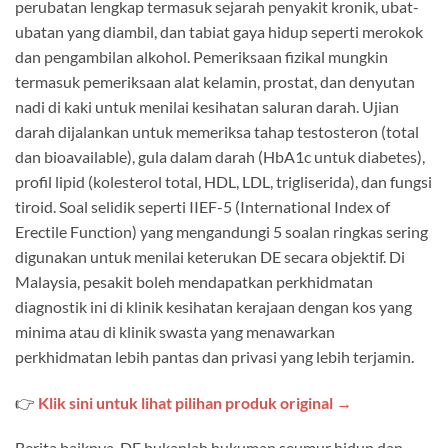
perubatan lengkap termasuk sejarah penyakit kronik, ubat-
ubatan yang diambil, dan tabiat gaya hidup seperti merokok
dan pengambilan alkohol. Pemeriksaan fizikal mungkin
termasuk pemeriksaan alat kelamin, prostat, dan denyutan
nadi di kaki untuk menilai kesihatan saluran darah. Ujian
darah dijalankan untuk memeriksa tahap testosteron (total
dan bioavailable), gula dalam darah (HbA1c untuk diabetes),
profil lipid (kolesterol total, HDL, LDL, trigliserida), dan fungsi
tiroid. Soal selidik seperti IIEF-5 (International Index of
Erectile Function) yang mengandungi 5 soalan ringkas sering
digunakan untuk menilai keterukan DE secara objektif. Di
Malaysia, pesakit boleh mendapatkan perkhidmatan
diagnostik ini di klinik kesihatan kerajaan dengan kos yang
minima atau di klinik swasta yang menawarkan
perkhidmatan lebih pantas dan privasi yang lebih terjamin.
👉
Klik sini untuk lihat pilihan produk original →
Berita baiknya, DE bukanlah hukuman seumur hidup dan