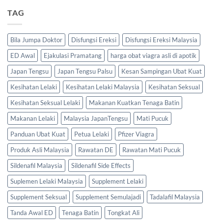
TAG
Bila Jumpa Doktor
Disfungsi Ereksi
Disfungsi Ereksi Malaysia
ED Awal
Ejakulasi Pramatang
harga obat viagra asli di apotik
Japan Tengsu
Japan Tengsu Palsu
Kesan Sampingan Ubat Kuat
Kesihatan Lelaki
Kesihatan Lelaki Malaysia
Kesihatan Seksual
Kesihatan Seksual Lelaki
Makanan Kuatkan Tenaga Batin
Makanan Lelaki
Malaysia JapanTengsu
Mati Pucuk
Panduan Ubat Kuat
Petua Lelaki
Pfizer Viagra
Produk Asli Malaysia
Rawatan DE
Rawatan Mati Pucuk
Sildenafil Malaysia
Sildenafil Side Effects
Suplemen Lelaki Malaysia
Supplement Lelaki
Supplement Seksual
Supplement Semulajadi
Tadalafil Malaysia
Tanda Awal ED
Tenaga Batin
Tongkat Ali