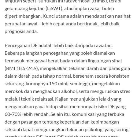
lanjutan seperti suntikan intracavernosal (trimix), terapi
gelombang kejutan (LiSWT), atau implan zakar boleh
dipertimbangkan. Kunci utama adalah mendapatkan nasihat
perubatan awal – lebih cepat anda bertindak, lebih baik
prognosis anda.
Pencegahan DE adalah lebih baik daripada rawatan.
Beberapa langkah pencegahan yang boleh diamalkan
termasuk mengawal berat badan dalam lingkungan sihat
(BMI 18.5-24.9), mengekalkan tekanan darah dan paras gula
dalam darah pada tahap normal, bersenam secara konsisten
sekurang-kurangnya 150 minit seminggu, mengelakkan
merokok dan menghadkan alkohol, serta menguruskan stres
melalui teknik relaksasi. Kajian menunjukkan lelaki yang
mengamalkan gaya hidup sihat mempunyai risiko DE yang
60-70% lebih rendah. Selain itu, komunikasi yang terbuka
dengan pasangan tentang keperluan dan kebimbangan
seksual dapat mengurangkan tekanan psikologi yang sering
memburukkan DE. Ingat, DE adalah masalah pasangan,