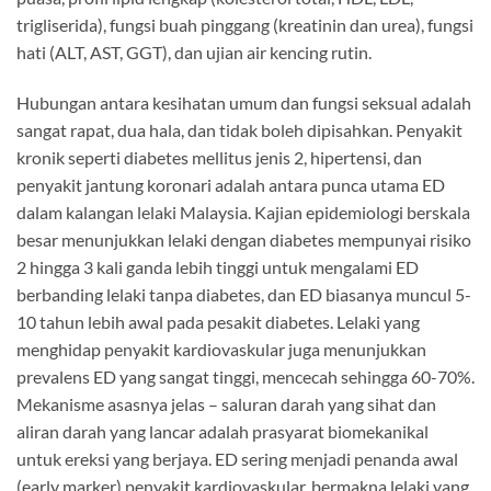
trigliserida), fungsi buah pinggang (kreatinin dan urea), fungsi
hati (ALT, AST, GGT), dan ujian air kencing rutin.
Hubungan antara kesihatan umum dan fungsi seksual adalah
sangat rapat, dua hala, dan tidak boleh dipisahkan. Penyakit
kronik seperti diabetes mellitus jenis 2, hipertensi, dan
penyakit jantung koronari adalah antara punca utama ED
dalam kalangan lelaki Malaysia. Kajian epidemiologi berskala
besar menunjukkan lelaki dengan diabetes mempunyai risiko
2 hingga 3 kali ganda lebih tinggi untuk mengalami ED
berbanding lelaki tanpa diabetes, dan ED biasanya muncul 5-
10 tahun lebih awal pada pesakit diabetes. Lelaki yang
menghidap penyakit kardiovaskular juga menunjukkan
prevalens ED yang sangat tinggi, mencecah sehingga 60-70%.
Mekanisme asasnya jelas – saluran darah yang sihat dan
aliran darah yang lancar adalah prasyarat biomekanikal
untuk ereksi yang berjaya. ED sering menjadi penanda awal
(early marker) penyakit kardiovaskular, bermakna lelaki yang