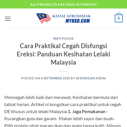
Skip
ALL PRODUCTS ARE 100% AUTHENTIC
to
content
0
MATI PUCUK
Cara Praktikal Cegah Disfungsi
Ereksi: Panduan Kesihatan Lelaki
Malaysia
POSTED ON
4 SEPTEMBER 2025
BY
AFRODISIAK KEDAI
Mencegah lebih baik dari merawat. Kesihatan bermula dari
tabiat harian. Artikel ni kongsikan cara praktikal untuk cegah
DE khusus untuk lelaki Malaysia.
1. Jaga Pemakanan
–
Kurangkan gula dan garam- Makan lebih sayur dan buah-
Pilih protein sihat macam ikan dan ayam tanpa kulit- Minum