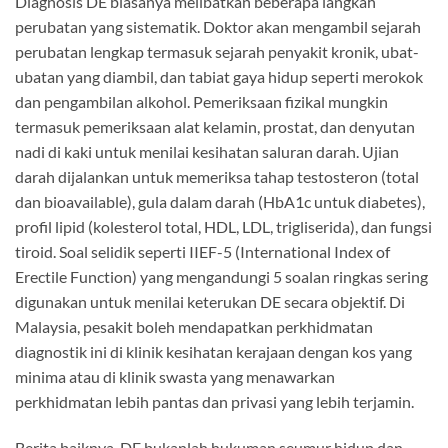
Diagnosis DE biasanya melibatkan beberapa langkah
perubatan yang sistematik. Doktor akan mengambil sejarah
perubatan lengkap termasuk sejarah penyakit kronik, ubat-
ubatan yang diambil, dan tabiat gaya hidup seperti merokok
dan pengambilan alkohol. Pemeriksaan fizikal mungkin
termasuk pemeriksaan alat kelamin, prostat, dan denyutan
nadi di kaki untuk menilai kesihatan saluran darah. Ujian
darah dijalankan untuk memeriksa tahap testosteron (total
dan bioavailable), gula dalam darah (HbA1c untuk diabetes),
profil lipid (kolesterol total, HDL, LDL, trigliserida), dan fungsi
tiroid. Soal selidik seperti IIEF-5 (International Index of
Erectile Function) yang mengandungi 5 soalan ringkas sering
digunakan untuk menilai keterukan DE secara objektif. Di
Malaysia, pesakit boleh mendapatkan perkhidmatan
diagnostik ini di klinik kesihatan kerajaan dengan kos yang
minima atau di klinik swasta yang menawarkan
perkhidmatan lebih pantas dan privasi yang lebih terjamin.
Berita baiknya, DE bukanlah hukuman seumur hidup dan