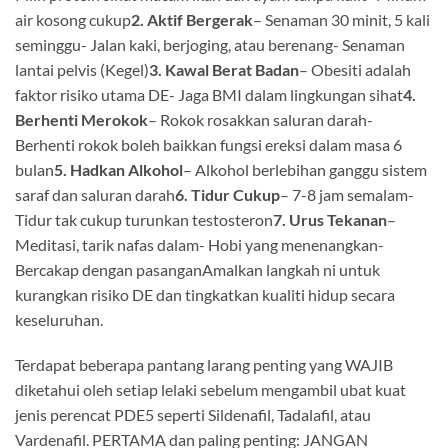
air kosong cukup
2. Aktif Bergerak
– Senaman 30 minit, 5 kali
seminggu- Jalan kaki, berjoging, atau berenang- Senaman
lantai pelvis (Kegel)
3. Kawal Berat Badan
– Obesiti adalah
faktor risiko utama DE- Jaga BMI dalam lingkungan sihat
4.
Berhenti Merokok
– Rokok rosakkan saluran darah-
Berhenti rokok boleh baikkan fungsi ereksi dalam masa 6
bulan
5. Hadkan Alkohol
– Alkohol berlebihan ganggu sistem
saraf dan saluran darah
6. Tidur Cukup
– 7-8 jam semalam-
Tidur tak cukup turunkan testosteron
7. Urus Tekanan
–
Meditasi, tarik nafas dalam- Hobi yang menenangkan-
Bercakap dengan pasanganAmalkan langkah ni untuk
kurangkan risiko DE dan tingkatkan kualiti hidup secara
keseluruhan.
Terdapat beberapa pantang larang penting yang WAJIB
diketahui oleh setiap lelaki sebelum mengambil ubat kuat
jenis perencat PDE5 seperti Sildenafil, Tadalafil, atau
Vardenafil. PERTAMA dan paling penting: JANGAN