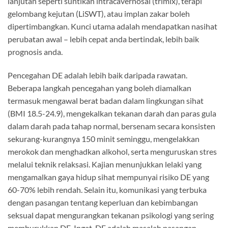
lanjutan seperti suntikan intracavernosal (trimix), terapi
gelombang kejutan (LiSWT), atau implan zakar boleh
dipertimbangkan. Kunci utama adalah mendapatkan nasihat
perubatan awal – lebih cepat anda bertindak, lebih baik
prognosis anda.
Pencegahan DE adalah lebih baik daripada rawatan.
Beberapa langkah pencegahan yang boleh diamalkan
termasuk mengawal berat badan dalam lingkungan sihat
(BMI 18.5-24.9), mengekalkan tekanan darah dan paras gula
dalam darah pada tahap normal, bersenam secara konsisten
sekurang-kurangnya 150 minit seminggu, mengelakkan
merokok dan menghadkan alkohol, serta menguruskan stres
melalui teknik relaksasi. Kajian menunjukkan lelaki yang
mengamalkan gaya hidup sihat mempunyai risiko DE yang
60-70% lebih rendah. Selain itu, komunikasi yang terbuka
dengan pasangan tentang keperluan dan kebimbangan
seksual dapat mengurangkan tekanan psikologi yang sering
memburukkan DE. Ingat, DE adalah masalah pasangan,