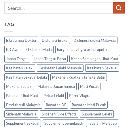
TAG
Bila Jumpa Doktor
Disfungsi Ereksi
Disfungsi Ereksi Malaysia
ED Awal
ED Lelaki Muda
harga obat viagra asli di apotik
Japan Tengsu
Japan Tengsu Palsu
Kesan Sampingan Ubat Kuat
Kesihatan Lelaki
Kesihatan Lelaki Malaysia
Kesihatan Seksual
Kesihatan Seksual Lelaki
Makanan Kuatkan Tenaga Batin
Makanan Lelaki
Malaysia JapanTengsu
Mati Pucuk
Panduan Ubat Kuat
Petua Lelaki
Pfizer Viagra
Produk Asli Malaysia
Rawatan DE
Rawatan Mati Pucuk
Sildenafil Malaysia
Sildenafil Side Effects
Supplement Lelaki
Supplement Seksual
Supplement Semulajadi
Tadalafil Malaysia