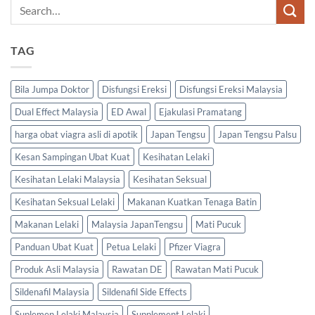
TAG
Bila Jumpa Doktor
Disfungsi Ereksi
Disfungsi Ereksi Malaysia
Dual Effect Malaysia
ED Awal
Ejakulasi Pramatang
harga obat viagra asli di apotik
Japan Tengsu
Japan Tengsu Palsu
Kesan Sampingan Ubat Kuat
Kesihatan Lelaki
Kesihatan Lelaki Malaysia
Kesihatan Seksual
Kesihatan Seksual Lelaki
Makanan Kuatkan Tenaga Batin
Makanan Lelaki
Malaysia JapanTengsu
Mati Pucuk
Panduan Ubat Kuat
Petua Lelaki
Pfizer Viagra
Produk Asli Malaysia
Rawatan DE
Rawatan Mati Pucuk
Sildenafil Malaysia
Sildenafil Side Effects
Suplemen Lelaki Malaysia
Supplement Lelaki