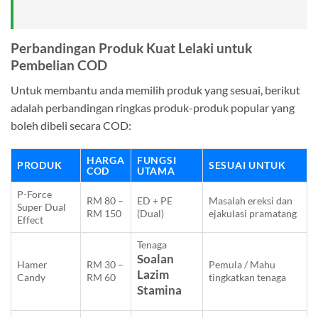
Perbandingan Produk Kuat Lelaki untuk
Pembelian COD
Untuk membantu anda memilih produk yang sesuai, berikut
adalah perbandingan ringkas produk-produk popular yang
boleh dibeli secara COD:
HARGA
FUNGSI
PRODUK
SESUAI UNTUK
COD
UTAMA
P-Force
RM 80 –
ED + PE
Masalah ereksi dan
Super Dual
RM 150
(Dual)
ejakulasi pramatang
Effect
Tenaga
Soalan
Hamer
RM 30 –
Pemula / Mahu
Lazim
Candy
RM 60
tingkatkan tenaga
Stamina