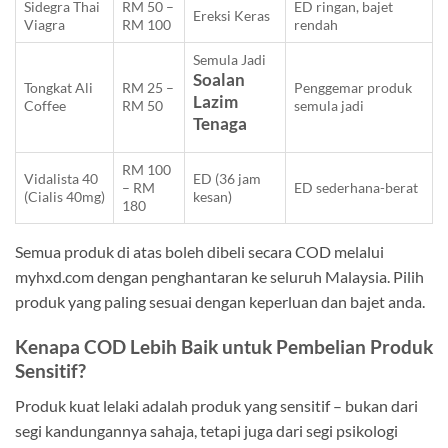
Sidegra Thai
RM 50 –
ED ringan, bajet
Ereksi Keras
Viagra
RM 100
rendah
Semula Jadi
Soalan
Tongkat Ali
RM 25 –
Penggemar produk
Lazim
Coffee
RM 50
semula jadi
Tenaga
RM 100
Vidalista 40
ED (36 jam
– RM
ED sederhana-berat
(Cialis 40mg)
kesan)
180
Semua produk di atas boleh dibeli secara COD melalui
myhxd.com dengan penghantaran ke seluruh Malaysia. Pilih
produk yang paling sesuai dengan keperluan dan bajet anda.
Kenapa COD Lebih Baik untuk Pembelian Produk
Sensitif?
Produk kuat lelaki adalah produk yang sensitif – bukan dari
segi kandungannya sahaja, tetapi juga dari segi psikologi