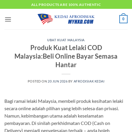
Skip
ALL PRODUCTS ARE 100% AUTHENTIC
to
content
0
UBAT KUAT MALAYSIA
Produk Kuat Lelaki COD
Malaysia:Beli Online Bayar Semasa
Hantar
POSTED ON
20 JUN 2026
BY
AFRODISIAK KEDAI
Bagi ramai lelaki Malaysia, membeli produk kesihatan lelaki
secara online adalah pilihan yang lebih selesa dan privasi.
Namun, kebimbangan utama adalah keselamatan
pembayaran. Di sinilah perkhidmatan COD (Cash on
Delivery) menjadi penyelesaian terbaik – anda boleh