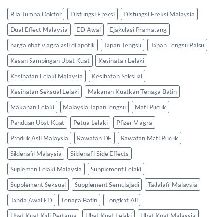
Bila Jumpa Doktor
Disfungsi Ereksi
Disfungsi Ereksi Malaysia
Dual Effect Malaysia
ED Awal
Ejakulasi Pramatang
harga obat viagra asli di apotik
Japan Tengsu
Japan Tengsu Palsu
Kesan Sampingan Ubat Kuat
Kesihatan Lelaki
Kesihatan Lelaki Malaysia
Kesihatan Seksual
Kesihatan Seksual Lelaki
Makanan Kuatkan Tenaga Batin
Makanan Lelaki
Malaysia JapanTengsu
Mati Pucuk
Panduan Ubat Kuat
Petua Lelaki
Pfizer Viagra
Produk Asli Malaysia
Rawatan DE
Rawatan Mati Pucuk
Sildenafil Malaysia
Sildenafil Side Effects
Suplemen Lelaki Malaysia
Supplement Lelaki
Supplement Seksual
Supplement Semulajadi
Tadalafil Malaysia
Tanda Awal ED
Tenaga Batin
Tongkat Ali
Ubat Kuat Kali Pertama
Ubat Kuat Lelaki
Ubat Kuat Malaysia