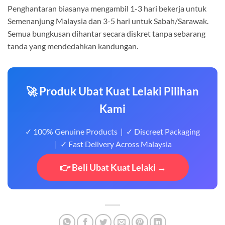
Penghantaran biasanya mengambil 1-3 hari bekerja untuk
Semenanjung Malaysia dan 3-5 hari untuk Sabah/Sarawak.
Semua bungkusan dihantar secara diskret tanpa sebarang
tanda yang mendedahkan kandungan.
🚀 Produk Ubat Kuat Lelaki Pilihan
Kami
✓ 100% Genuine Products | ✓ Discreet Packaging
| ✓ Fast Delivery Across Malaysia
👉 Beli Ubat Kuat Lelaki →