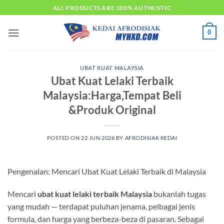
Skip
ALL PRODUCTS ARE 100% AUTHENTIC
to
content
0
UBAT KUAT MALAYSIA
Ubat Kuat Lelaki Terbaik
Malaysia:Harga,Tempat Beli
&Produk Original
POSTED ON
22 JUN 2026
BY
AFRODISIAK KEDAI
Pengenalan: Mencari Ubat Kuat Lelaki Terbaik di Malaysia
Mencari
ubat kuat lelaki terbaik Malaysia
bukanlah tugas
yang mudah — terdapat puluhan jenama, pelbagai jenis
formula, dan harga yang berbeza-beza di pasaran. Sebagai